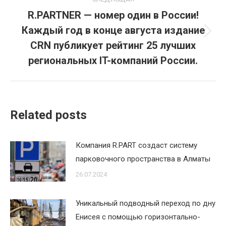
R.PARTNER — номер один в России!
Каждый год в конце августа издание
Следующая
CRN публикует рейтинг 25 лучших
запись:
региональных IT-компаний России.
Related posts
Компания R.PART создаст систему
парковочного пространства в Алматы
26.07.2024
Уникальный подводный переход по дну
Енисея с помощью горизонтально-