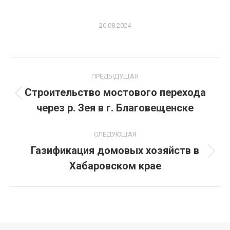
20.08.2024
Project
ПРЕДЫДУЩАЯ
navigation
Строительство мостового перехода
Previous
через р. Зея в г. Благовещенске
project:
СЛЕДУЮЩАЯ
Газификация домовых хозяйств в
Next
Хабаровском крае
project: