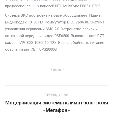
профессиональных панелей NЕС MultiSync E805 и E506.
Система ВКС построена на базе оборудования Huawei:
Видеокодек TX 50 HD. Коммутатор ВКС Vp9630. Система
управления сервисами SMC 2.0. Устройство записи и
потоковой передачи видео RSE6500. Высокочёткие PZT
камеры VPC800-1080P60-12X. Бесперебойность питания
обеспечивает ИБП UPS2000G.
25.06.2018
Project
ПРЕДЫДУЩАЯ
navigation
Модернизация системы климат-контроля
Previous
«Мегафон»
project: