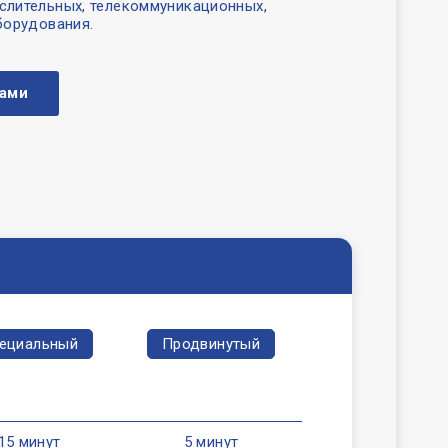
лительных, телекоммуникационных,
борудования.
нами
ециальный
Продвинутый
15 минут
5 минут