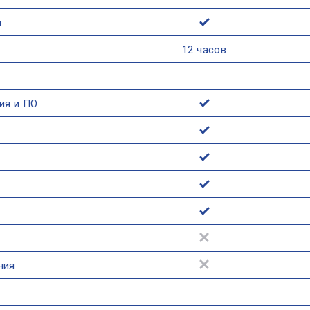
м
12 часов
ия и ПО
ния