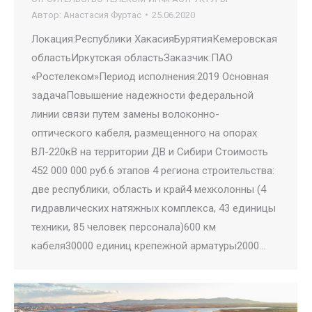
Автор:
Анастасия Фуртас
25.06.2020
Локация:Республики ХакасияБурятияКемеровская
областьИркутская областьЗаказчик:ПАО
«Ростелеком»Период исполнения:2019 Основная
задачаПовышение надежности федеральной
линии связи путем замены волоконно-
оптического кабеля, размещенного на опорах
ВЛ-220кВ на территории ДВ и Сибири Стоимость
452 000 000 руб.6 этапов 4 региона строительства:
две республики, область и край4 мехколонны (4
гидравлических натяжных комплекса, 43 единицы
техники, 85 человек персонала)600 км
кабеля30000 единиц крепежной арматуры2000…