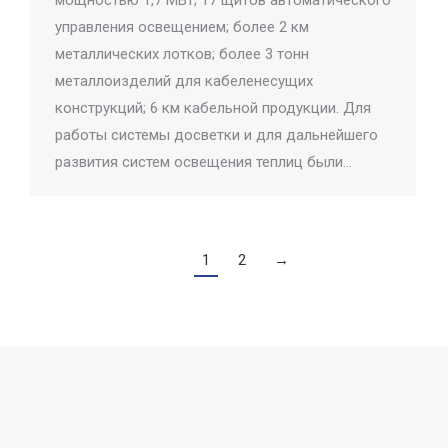
мощностью 1,7 МВт; 17 щитов автоматического
управления освещением; более 2 км
металлических лотков; более 3 тонн
металлоизделий для кабеленесущих
конструкций; 6 км кабельной продукции. Для
работы системы досветки и для дальнейшего
развития систем освещения теплиц были…
1
2
→