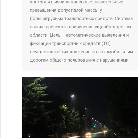
контроля выявила массовые значительные
превышения допустимой массы у
большегрузных транспортных средств. Система
начала пресекать причинение ущерба дорогам
области. Цель – автоматические выявления и
фиксации транспортных средств (ТС),
осуществляющих движение по автомобильным
дорогам общего пользования с нарушениями…